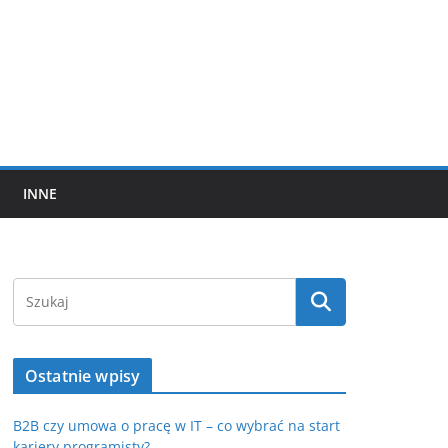
INNE
Ostatnie wpisy
B2B czy umowa o pracę w IT – co wybrać na start
kariery programisty?