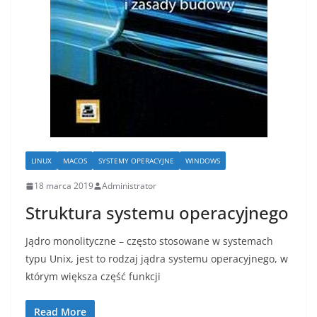
LINUX
MACOS
SYSTEMY OPERACYJNE
WINDOWS
18 marca 2019
Administrator
Struktura systemu operacyjnego
Jądro monolityczne – często stosowane w systemach
typu Unix, jest to rodzaj jądra systemu operacyjnego, w
którym większa część funkcji
Read More