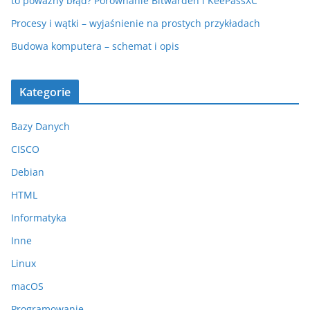
to poważny błąd? Porównanie Bitwarden i KeePassXC
Procesy i wątki – wyjaśnienie na prostych przykładach
Budowa komputera – schemat i opis
Kategorie
Bazy Danych
CISCO
Debian
HTML
Informatyka
Inne
Linux
macOS
Programowanie