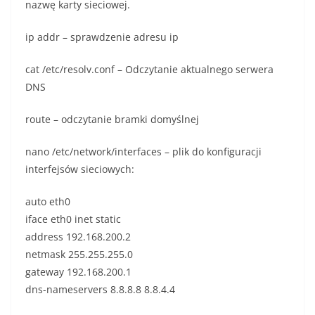
nazwę karty sieciowej.
ip addr – sprawdzenie adresu ip
cat /etc/resolv.conf – Odczytanie aktualnego serwera
DNS
route – odczytanie bramki domyślnej
nano /etc/network/interfaces – plik do konfiguracji
interfejsów sieciowych:
auto eth0
iface eth0 inet static
address 192.168.200.2
netmask 255.255.255.0
gateway 192.168.200.1
dns-nameservers 8.8.8.8 8.8.4.4