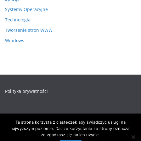
Systemy Operacyjne
Technologia
Tworzenie stron WWW
Windows
Polityka prywatności
Ta strona korzysta z ciasteczek aby świadczyć usługi na
Prawa autorskie © 2026
Zadania-Informatyk.pl
. Wszystkie
najwyższym poziomie. Dalsze korzystanie ze strony oznacza,
prawa zastrzeżone.
że zgadzasz się na ich użycie.
Motyw:
ColorMag
stworzony przez ThemeGrill. Wspierane