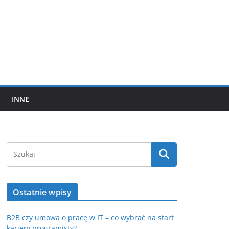
INNE
Ostatnie wpisy
B2B czy umowa o pracę w IT – co wybrać na start
kariery programisty?