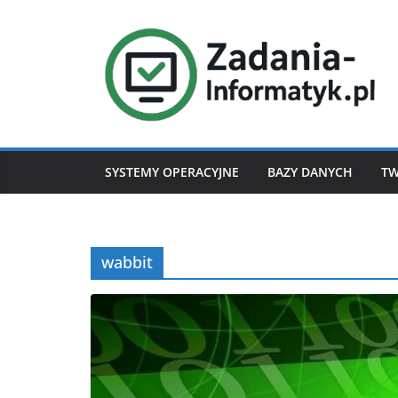
Przejdź
do
treści
SYSTEMY OPERACYJNE
BAZY DANYCH
TW
wabbit