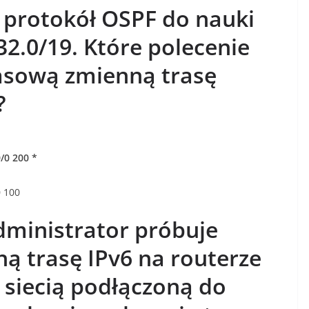
 protokół OSPF do nauki
.32.0/19. Które polecenie
asową zmienną trasę
?
0/0 200 *
0 100
dministrator próbuje
ną trasę IPv6 na routerze
z siecią podłączoną do