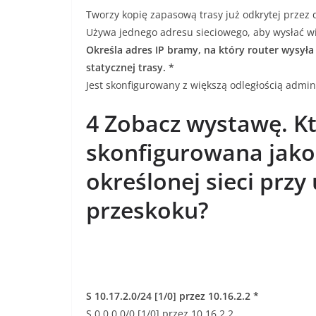
Tworzy kopię zapasową trasy już odkrytej przez 
Używa jednego adresu sieciowego, aby wysłać wi
Określa adres IP bramy, na który router wysyła
statycznej trasy. *
Jest skonfigurowany z większą odległością admin
4 Zobacz wystawę. Kt
skonfigurowana jako 
określonej sieci prz
przeskoku?
S 10.17.2.0/24 [1/0] przez 10.16.2.2 *
S 0.0.0.0/0 [1/0] przez 10.16.2.2