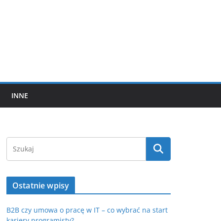
INNE
Ostatnie wpisy
B2B czy umowa o pracę w IT – co wybrać na start
kariery programisty?