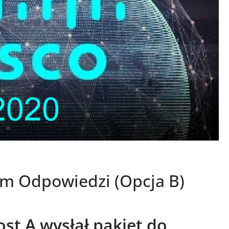
am Odpowiedzi (Opcja B)
st A wysłał pakiet do