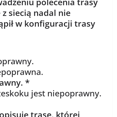
adzeniu polecenia trasy
 z siecią nadal nie
ąpił w konfiguracji trasy
poprawny.
iepoprawna.
rawny. *
eskoku jest niepoprawny.
opisuje trasę, której