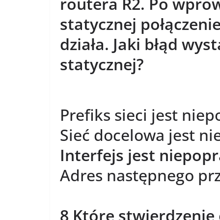
routera R2. Po wprow
statycznej połączenie
działa. Jaki błąd wyst
statycznej?
Prefiks sieci jest nie
Sieć docelowa jest n
Interfejs jest niepop
Adres następnego prz
8 Które stwierdzenie 