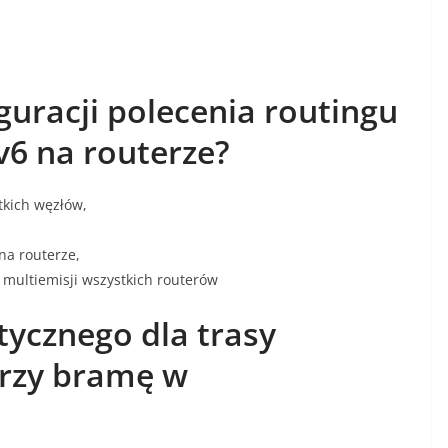
iguracji polecenia routingu
v6 na routerze?
tkich węzłów,
 na routerze,
 multiemisji wszystkich routerów
tycznego dla trasy
orzy bramę w