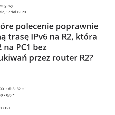
zeregowy
io, Serial 0/0/0
tóre polecenie poprawnie
ą trasę IPv6 na R2, która
2 na PC1 bez
ukiwań przez router R2?
001: db8: 32 :: 1
S0 / 0/0 *
0 / 0/1