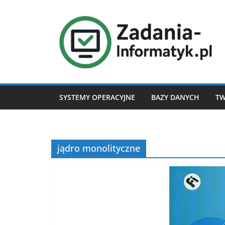
Przejdź
do
treści
SYSTEMY OPERACYJNE
BAZY DANYCH
TW
jądro monolityczne