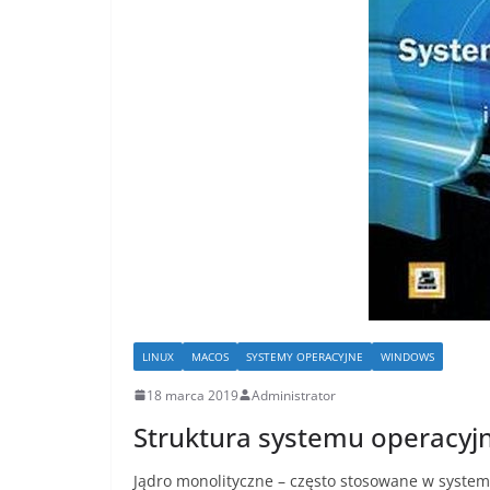
LINUX
MACOS
SYSTEMY OPERACYJNE
WINDOWS
18 marca 2019
Administrator
Struktura systemu operacyj
Jądro monolityczne – często stosowane w systema