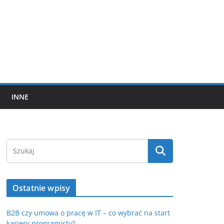
INNE
Ostatnie wpisy
B2B czy umowa o pracę w IT – co wybrać na start
kariery programisty?