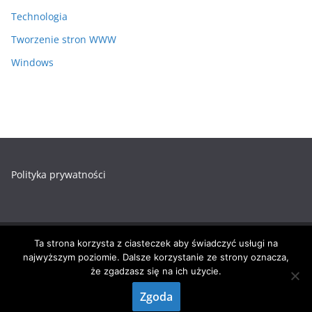
Technologia
Tworzenie stron WWW
Windows
Polityka prywatności
Ta strona korzysta z ciasteczek aby świadczyć usługi na
Prawa autorskie © 2026
Zadania-Informatyk.pl
. Wszystkie
najwyższym poziomie. Dalsze korzystanie ze strony oznacza,
prawa zastrzeżone.
że zgadzasz się na ich użycie.
Motyw:
ColorMag
stworzony przez ThemeGrill. Wspierane
Zgoda
przez
WordPress
.