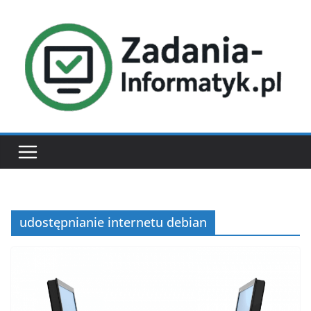
Przejdź
do
treści
udostępnianie internetu debian