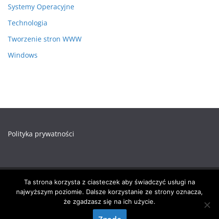
Systemy Operacyjne
Technologia
Tworzenie stron WWW
Windows
Polityka prywatności
Ta strona korzysta z ciasteczek aby świadczyć usługi na
Prawa autorskie © 2026
Zadania-Informatyk.pl
. Wszystkie
najwyższym poziomie. Dalsze korzystanie ze strony oznacza,
prawa zastrzeżone.
że zgadzasz się na ich użycie.
Motyw:
ColorMag
stworzony przez ThemeGrill. Wspierane