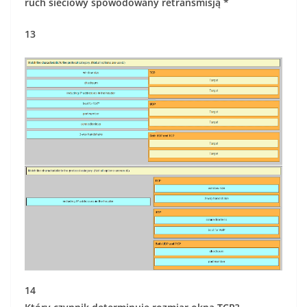
ruch sieciowy spowodowany retransmisją *
13
14