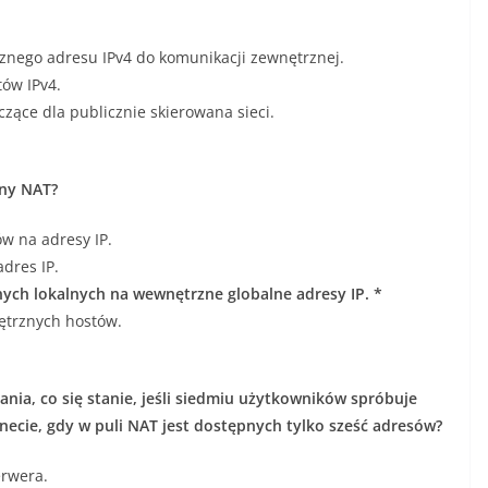
nego adresu IPv4 do komunikacji zewnętrznej.
tów IPv4.
ące dla publicznie skierowana sieci.
zny NAT?
 na adresy IP.
dres IP.
h lokalnych na wewnętrzne globalne adresy IP. *
ętrznych hostów.
nia, co się stanie, jeśli siedmiu użytkowników spróbuje
necie, gdy w puli NAT jest dostępnych tylko sześć adresów?
erwera.