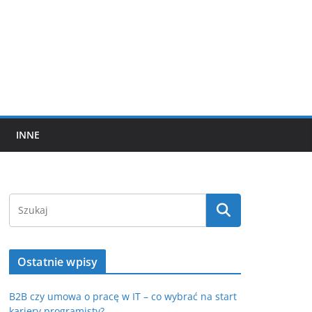
INNE
Ostatnie wpisy
B2B czy umowa o pracę w IT – co wybrać na start
kariery programisty?